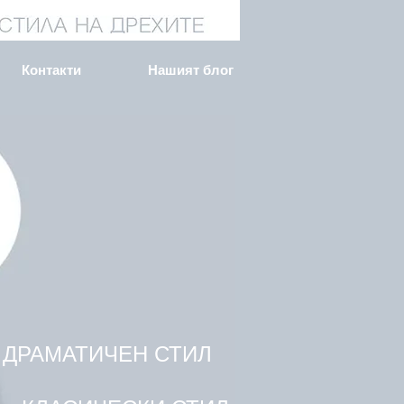
Контакти
Нашият блог
Н
ДРАМАТИЧЕН СТИЛ