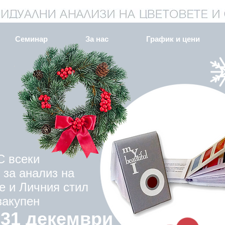
Семинар
За нас
График и цени
С всеки
 за анализ на
е и Личния стил
закупен
 31 декември