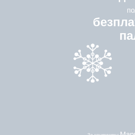
по
безпла
па
Мар