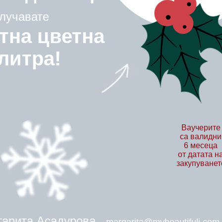
лучавате
тна цветна
литра!
Ваучерите
са валидни
6 месеца
от датата н
закупуванет
гарита Асадурова