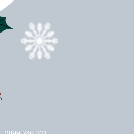
а
о
0899 246
321