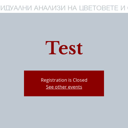
Test
Registration is Closed
See other events